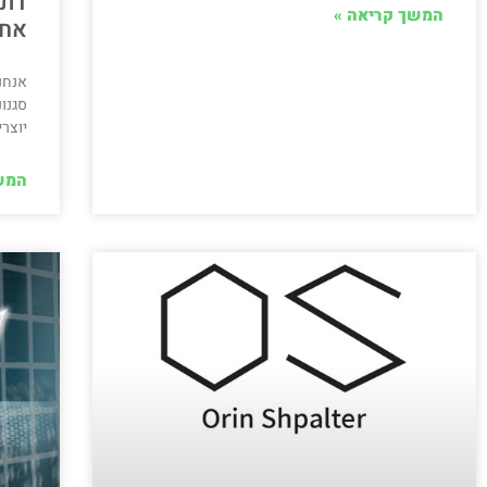
דתי
המשך קריאה »
אחד
אנחנ
סגנונ
יוצר
המש