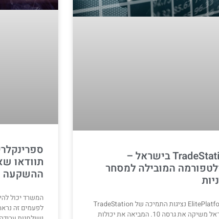
ספרינקלרי
TradeStation בישראל –
תוודאו שא
טפורמה המובילה למסחר
ההשקעה 
יות
המשרד יכול להי
ElitePlatforms נציגות התמיכה של TradeStation
לפעמים זה נראה
בישראל משיקה את גרסה 10. המביאה את יכולות
ושולחנות עבודה,