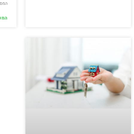
המסחר
המש