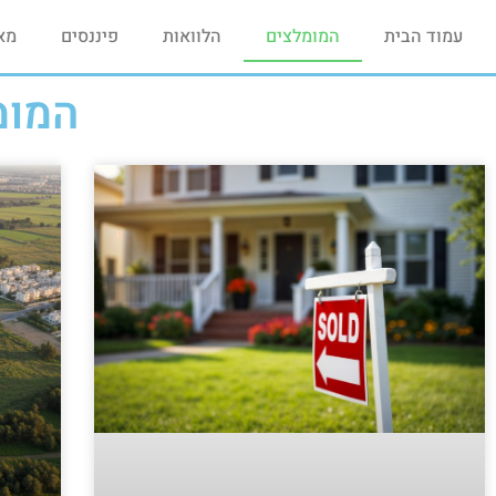
עמוד הבית
המומלצים
הלוואות
פיננסים
מא
המומ