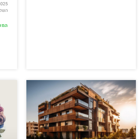
השקע
המש